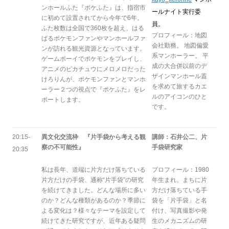
ンホールふた『ポケふた』は、指宿市
ールナイト実行委
に初めて設置されてから今年で6年。
員。
ふた枚数は全国で360枚を超え、はる
プロフィール：地図
ばるポケモンファンやマンホールファ
会社勤務。 地図偏愛
ンが訪れる観光資源となっています。
系マンホーラー。 平
ゲームボーイでポケモンをプレイし、
成の大合併以前のデ
アニメのピカチュウにメロメロだった
ザインマンホール蓋
けろりんが、ポケモンファンとマンホ
を求めて旅するカエ
ーラー２つの視点で『ポケふた』をレ
ルのアイコンのひと
ポートします。
です。
20:15-
異文化交流枠 『片手袋から考える観
講師：石井公二、片
察の不可能性』
手袋研究家
20:35
私は長年、道端に片方だけ落ちている
プロフィール：1980
片方だけの手袋、通称“片手袋”の研究
年生まれ。まちに片
を続けてきました。どんな場所に多い
方だけ落ちている手
のか？どんな種類があるのか？季節に
袋を「片手袋」と名
よる変化は？様々なテーマを設定して
付け、写真撮影や発
続けてきた研究ですが、近年ある疑問
生のメカニズムの研