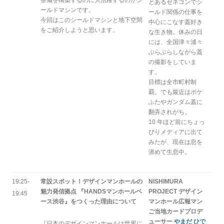
とあるゼネコンでシ
ールドマシンです。
ールド関係の仕事を
今回はこのシールドマシンと地下空間
中心にこなす蓋好き
をご紹介しようと思います。
な生き物。休みの日
には、全国津々浦々
ぶらぶらしながら蓋
の撮影をしていま
す。
目標は全市町村制
覇。でも最近はポケ
ふたやガンダム蓋に
翻弄されがち。
10 年ほど前にちょっ
ぴりメディアに出て
みたが、現在は息を
潜めて生息中。
19:25-
常設スポット！デザインマンホールの
NISHIMURA
魅力発信拠点 『HANDSマンホールベ
PROJECT デザイン
19:45
ース渋谷』をつくった理由について
マンホール広報マン
ご当地カードプロデ
ューサー
やまだ ひで
『日本のデザインマンホールは世界に