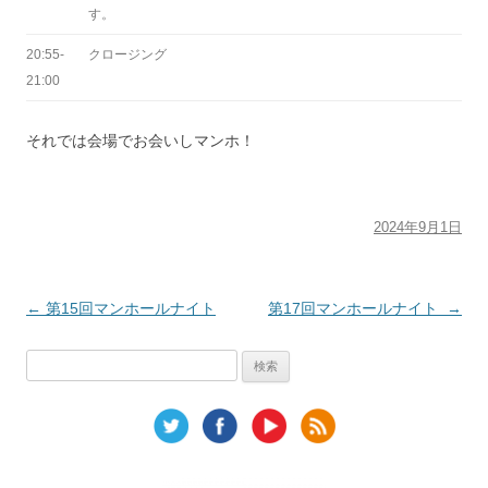
す。
20:55-
クロージング
21:00
それでは会場でお会いしマンホ！
2024年9月1日
投稿ナビゲーション
←
第15回マンホールナイト
第17回マンホールナイト
→
検
索: