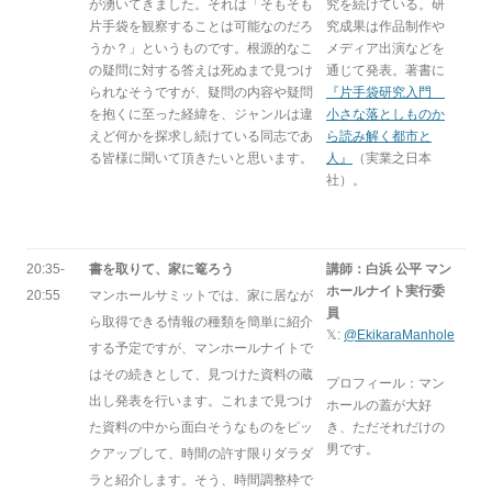
が湧いてきました。それは「そもそも
究を続けている。研
片手袋を観察することは可能なのだろ
究成果は作品制作や
うか？」というものです。根源的なこ
メディア出演などを
の疑問に対する答えは死ぬまで見つけ
通じて発表。著書に
られなそうですが、疑問の内容や疑問
『片手袋研究入門
を抱くに至った経緯を、ジャンルは違
小さな落としものか
えど何かを探求し続けている同志であ
ら読み解く都市と
る皆様に聞いて頂きたいと思います。
人』
（実業之日本
社）。
20:35-
書を取りて、家に篭ろう
講師：白浜 公平 マン
ホールナイト実行委
20:55
マンホールサミットでは、家に居なが
員
ら取得できる情報の種類を簡単に紹介
𝕏:
@EkikaraManhole
する予定ですが、マンホールナイトで
はその続きとして、見つけた資料の蔵
プロフィール：マン
出し発表を行います。これまで見つけ
ホールの蓋が大好
た資料の中から面白そうなものをピッ
き、ただそれだけの
男です。
クアップして、時間の許す限りダラダ
ラと紹介します。そう、時間調整枠で