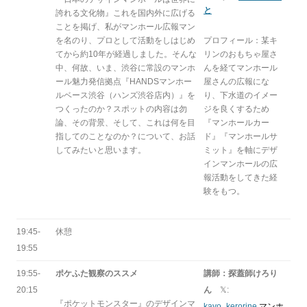
と
誇れる文化物』これを国内外に広げる
ことを掲げ、私がマンホール広報マン
を名のり、プロとして活動をしはじめ
プロフィール：某キ
てから約10年が経過しました。そんな
リンのおもちゃ屋さ
中、何故、いま、渋谷に常設のマンホ
んを経てマンホール
ール魅力発信拠点『HANDSマンホー
屋さんの広報にな
ルベース渋谷（ハンズ渋谷店内）』を
り、下水道のイメー
つくったのか？スポットの内容は勿
ジを良くするため
論、その背景、そして、これは何を目
『マンホールカー
指してのことなのか？について、お話
ド』『マンホールサ
してみたいと思います。
ミット』を軸にデザ
インマンホールの広
報活動をしてきた経
験をもつ。
19:45-
休憩
19:55
19:55-
ポケふた観察のススメ
講師：探蓋師けろり
20:15
ん
𝕏:
『ポケットモンスター』のデザインマ
kayo‗kerorine
マンホ