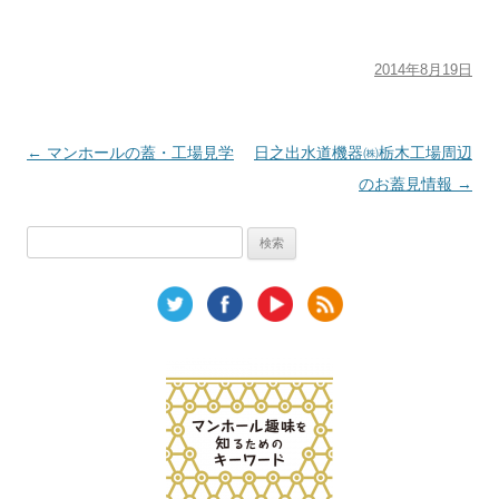
2014年8月19日
投稿ナビゲーション
←
マンホールの蓋・工場見学
日之出水道機器㈱栃木工場周辺
のお蓋見情報
→
検
索: