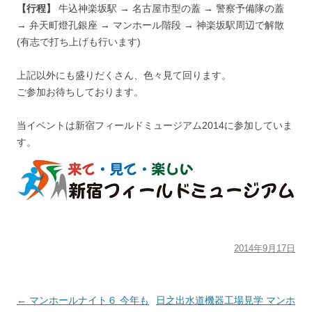
【行程】
牛込神楽坂駅 → 名古屋市型の蓋 → 警察予備隊の蓋
→ 弁天町燈孔銀座 → マンホール階段 → 神楽坂駅周辺で解散
(有志で打ち上げも行います)
上記以外にも盛りだくさん、色々見て回ります。
ご参加お待ちしております。
当イベントは新宿フィールドミュージアム2014に参加していま
す。
2014年9月17日
投稿ナビゲーション
←
マンホールナイト６ 今年も
日之出水道機器工場見学 マンホ